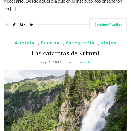
necesario. Desde aquel día que en el instituto nos enseñaron
en […]
Continue Reading
Austria
,
Europa
,
fotografía
,
viajes
Las cataratas de Krimml
May 7, 2018
No Comments