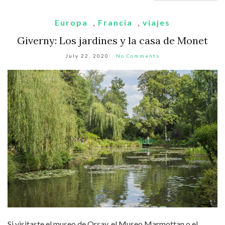
Europa
,
Francia
,
viajes
Giverny: Los jardines y la casa de Monet
July 22, 2020
No Comments
Si visitaste el museo de Orsay, el Museo Marmottan o el